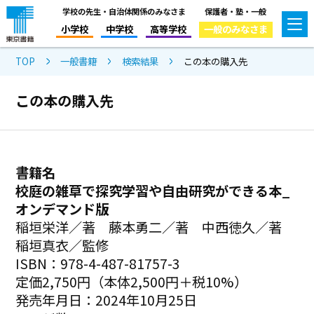
学校の先生・自治体関係のみなさま
保護者・塾・一般
小学校
中学校
高等学校
一般のみなさま
TOP
一般書籍
検索結果
この本の購入先
この本の購入先
書籍名
校庭の雑草で探究学習や自由研究ができる本_
オンデマンド版
稲垣栄洋／著 藤本勇二／著 中西徳久／著
稲垣真衣／監修
ISBN：978-4-487-81757-3
定価2,750円（本体2,500円＋税10%）
発売年月日：2024年10月25日