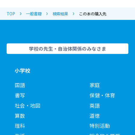
TOP
一般書籍
検索結果
この本の購入先
学校の先生・自治体関係のみなさま
小学校
国語
家庭
書写
保健・体育
社会・地図
英語
算数
道徳
理科
特別活動