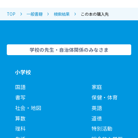
TOP
一般書籍
検索結果
この本の購入先
学校の先生・自治体関係のみなさま
小学校
国語
家庭
書写
保健・体育
社会・地図
英語
算数
道徳
理科
特別活動