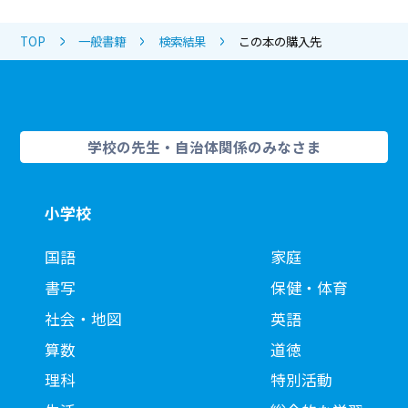
TOP
一般書籍
検索結果
この本の購入先
学校の先生・自治体関係のみなさま
小学校
国語
家庭
書写
保健・体育
社会・地図
英語
算数
道徳
理科
特別活動