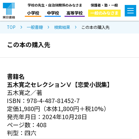
学校の先生・自治体関係のみなさま
保護者・塾・一般
小学校
中学校
高等学校
一般のみなさま
TOP
一般書籍
検索結果
この本の購入先
この本の購入先
書籍名
五木寛之セレクションⅤ【恋愛小説集】
五木寛之／著
ISBN：978-4-487-81452-7
定価1,980円（本体1,800円＋税10%）
発売年月日：2024年10月28日
ページ数：408
判型：四六