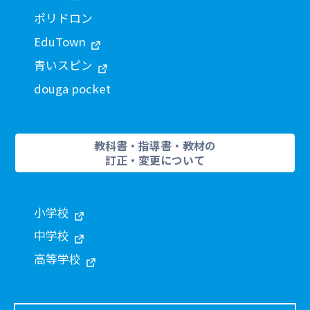
ポリドロン
EduTown
青いスピン
douga pocket
教科書・指導書・教材の
訂正・変更について
小学校
中学校
高等学校