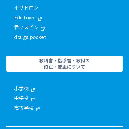
ポリドロン
EduTown
青いスピン
douga pocket
教科書・指導書・教材の
訂正・変更について
小学校
中学校
高等学校