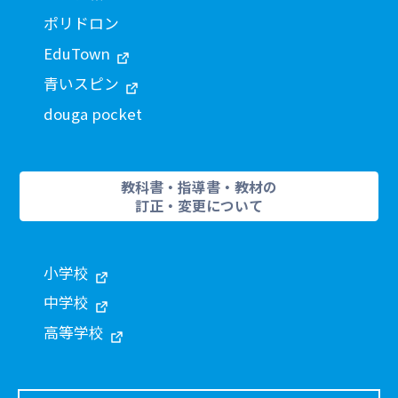
ポリドロン
EduTown
青いスピン
douga pocket
教科書・指導書・教材の
訂正・変更について
小学校
中学校
高等学校