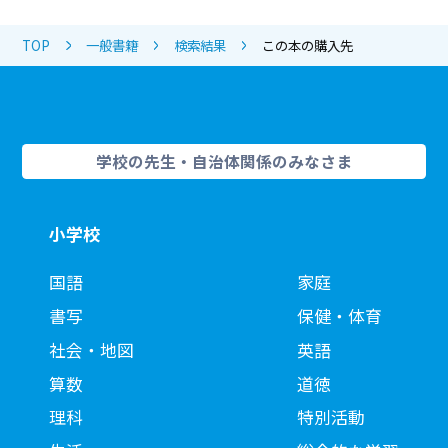
TOP
一般書籍
検索結果
この本の購入先
学校の先生・自治体関係のみなさま
小学校
国語
家庭
書写
保健・体育
社会・地図
英語
算数
道徳
理科
特別活動