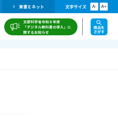
東書Ｅネット
文字サイズ
A-
A+
文部科学省令和８年度
「デジタル教科書の導入」に
商品を
さがす
関するお知らせ