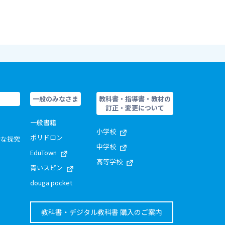
一般のみなさま
教科書・指導書・教材の
訂正・変更について
一般書籍
小学校
ポリドロン
的な探究
中学校
EduTown
高等学校
青いスピン
douga pocket
教科書・デジタル教科書 購入のご案内