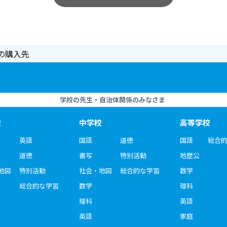
の購入先
学校の先生・自治体関係のみなさま
校
中学校
高等学校
英語
国語
道徳
国語
総合
道徳
書写
特別活動
地歴公
地図
特別活動
社会・地図
総合的な学習
数学
総合的な学習
数学
理科
理科
英語
英語
家庭