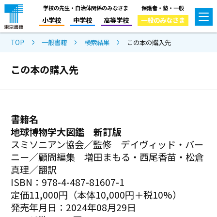
学校の先生・自治体関係のみなさま
保護者・塾・一般
小学校
中学校
高等学校
一般のみなさま
TOP
一般書籍
検索結果
この本の購入先
この本の購入先
書籍名
地球博物学大図鑑 新訂版
スミソニアン協会／監修 デイヴィッド・バー
ニー／顧問編集 増田まもる・西尾香苗・松倉
真理／翻訳
ISBN：978-4-487-81607-1
定価11,000円（本体10,000円＋税10%）
発売年月日：2024年08月29日