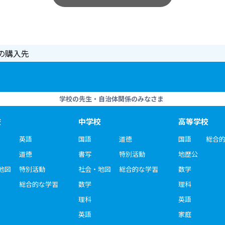
の購入先
学校の先生・自治体関係のみなさま
校
中学校
高等学校
英語
国語
道徳
国語
総合
道徳
書写
特別活動
地歴公
地図
特別活動
社会・地図
総合的な学習
数学
総合的な学習
数学
理科
理科
英語
英語
家庭