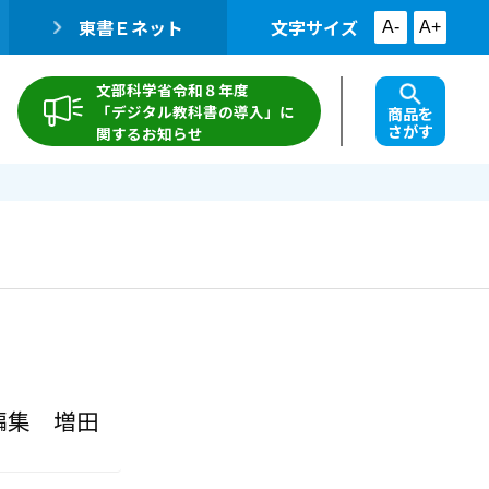
東書Ｅネット
文字サイズ
A-
A+
文部科学省令和８年度
「デジタル教科書の導入」に
商品を
さがす
関するお知らせ
編集 増田