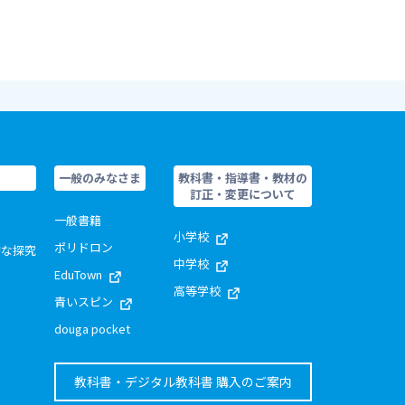
一般のみなさま
教科書・指導書・教材の
訂正・変更について
一般書籍
小学校
ポリドロン
的な探究
中学校
EduTown
高等学校
青いスピン
douga pocket
教科書・デジタル教科書 購入のご案内