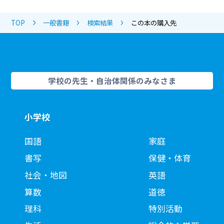
TOP
一般書籍
検索結果
この本の購入先
学校の先生・自治体関係のみなさま
小学校
国語
家庭
書写
保健・体育
社会・地図
英語
算数
道徳
理科
特別活動