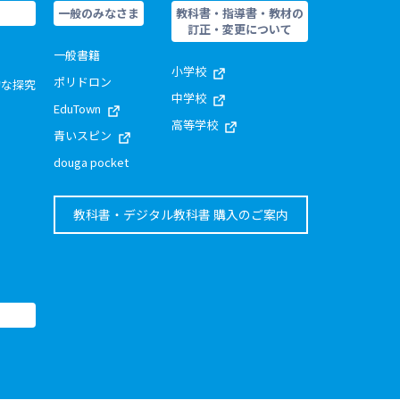
一般のみなさま
教科書・指導書・教材の
訂正・変更について
一般書籍
小学校
ポリドロン
的な探究
中学校
EduTown
高等学校
青いスピン
douga pocket
教科書・デジタル教科書 購入のご案内