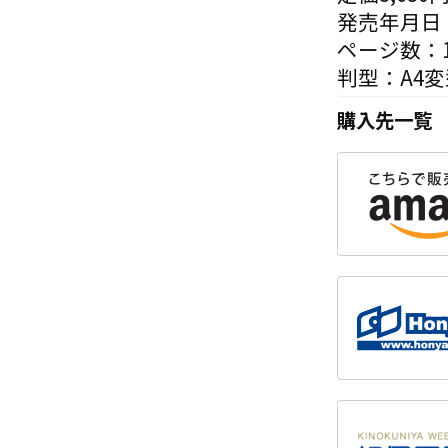
発売年月日：
ページ数：1
判型：A4
購入先一覧