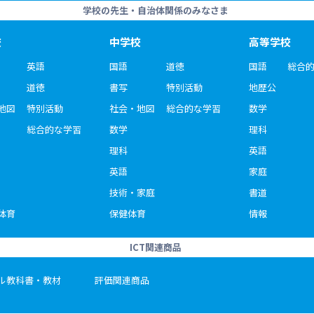
学校の先生・自治体関係のみなさま
校
中学校
高等学校
英語
国語
道徳
国語
総合
道徳
書写
特別活動
地歴公
地図
特別活動
社会・地図
総合的な学習
数学
総合的な学習
数学
理科
理科
英語
英語
家庭
技術・家庭
書道
体育
保健体育
情報
ICT関連商品
ル教科書・教材
評価関連商品