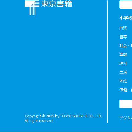
小学
国語
書写
社会・
算数
理科
生活
家庭
保健・
Copyright © 2025 by TOKYO SHOSEKI CO., LTD.
デジタ
All rights reserved.