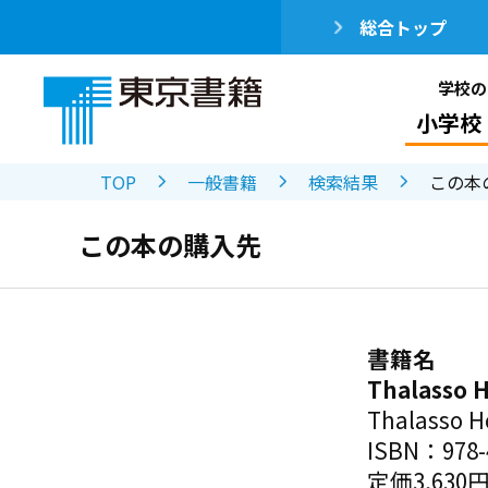
総合トップ
学校の
小学校
TOP
一般書籍
検索結果
この本
この本の購入先
書籍名
Thalass
Thalass
ISBN：978-4
定価3,630