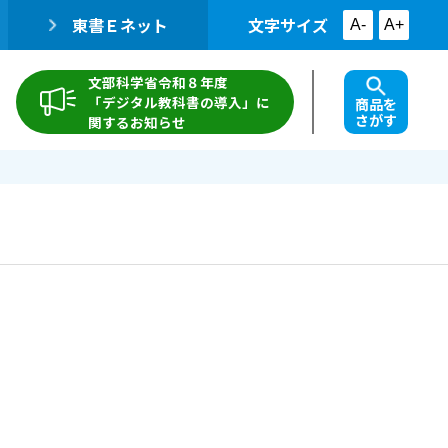
東書Ｅネット
文字サイズ
A-
A+
文部科学省令和８年度
「デジタル教科書の導入」に
商品を
さがす
関するお知らせ