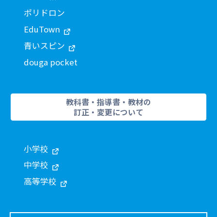
ポリドロン
EduTown
青いスピン
douga pocket
教科書・指導書・教材の
訂正・変更について
小学校
中学校
高等学校