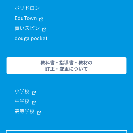
ポリドロン
EduTown
青いスピン
douga pocket
教科書・指導書・教材の
訂正・変更について
小学校
中学校
高等学校