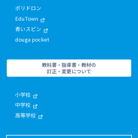
ポリドロン
EduTown
青いスピン
douga pocket
教科書・指導書・教材の
訂正・変更について
小学校
中学校
高等学校