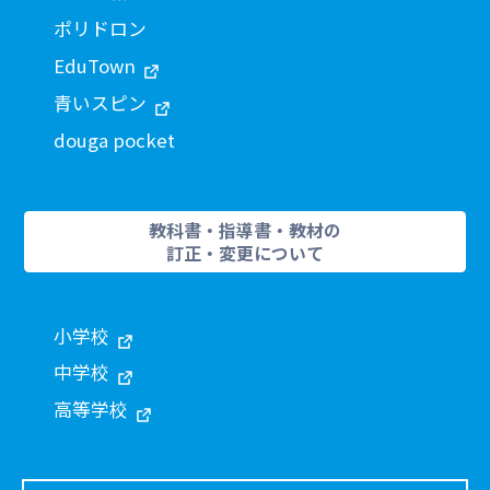
ポリドロン
EduTown
青いスピン
douga pocket
教科書・指導書・教材の
訂正・変更について
小学校
中学校
高等学校