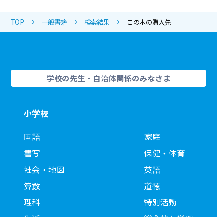
TOP
一般書籍
検索結果
この本の購入先
学校の先生・自治体関係のみなさま
小学校
国語
家庭
書写
保健・体育
社会・地図
英語
算数
道徳
理科
特別活動