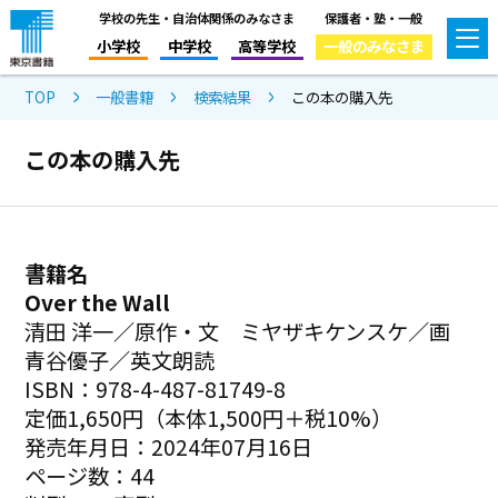
学校の先生・自治体関係のみなさま
保護者・塾・一般
小学校
中学校
高等学校
一般のみなさま
TOP
一般書籍
検索結果
この本の購入先
この本の購入先
書籍名
Over the Wall
清田 洋一／原作・文 ミヤザキケンスケ／画
青谷優子／英文朗読
ISBN：978-4-487-81749-8
定価1,650円（本体1,500円＋税10%）
発売年月日：2024年07月16日
ページ数：44