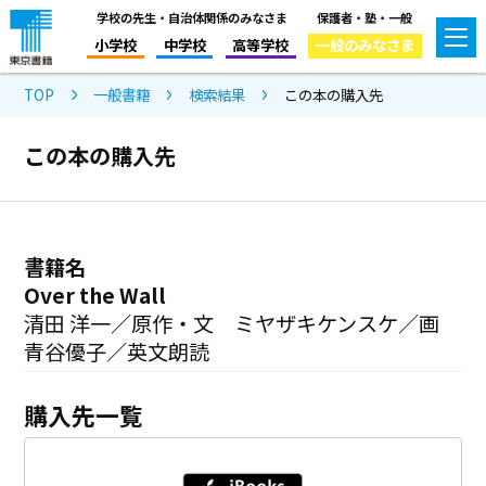
学校の先生・自治体関係のみなさま
保護者・塾・一般
小学校
中学校
高等学校
一般のみなさま
TOP
一般書籍
検索結果
この本の購入先
この本の購入先
書籍名
Over the Wall
清田 洋一／原作・文 ミヤザキケンスケ／画
青谷優子／英文朗読
購入先一覧