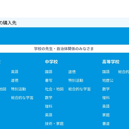
の購入先
学校の先生・自治体関係のみなさま
校
中学校
高等学校
英語
国語
道徳
国語
総合
道徳
書写
特別活動
地歴公
地図
特別活動
社会・地図
総合的な学習
数学
総合的な学習
数学
理科
理科
英語
英語
家庭
技術・家庭
書道