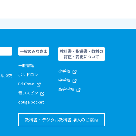
一般のみなさま
教科書・指導書・教材の
訂正・変更について
一般書籍
小学校
ポリドロン
的な探究
中学校
EduTown
高等学校
青いスピン
douga pocket
教科書・デジタル教科書 購入のご案内