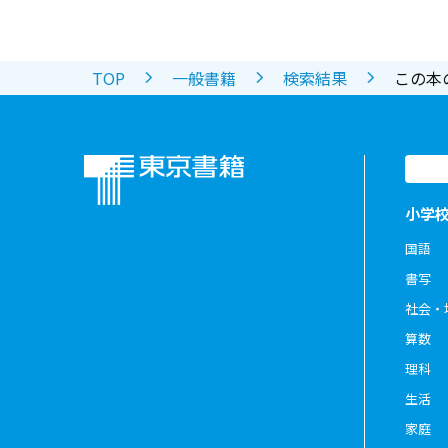
TOP
一般書籍
検索結果
この本
小学
国語
書写
社会・
算数
理科
生活
家庭