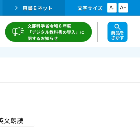
東書Ｅネット
文字サイズ
A-
A+
文部科学省令和８年度
「デジタル教科書の導入」に
商品を
さがす
関するお知らせ
英文朗読