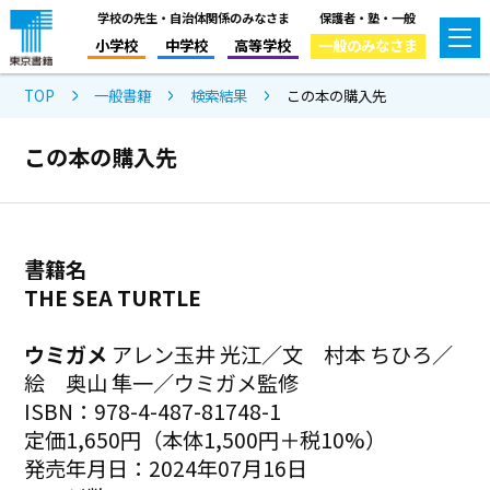
学校の先生・自治体関係のみなさま
保護者・塾・一般
小学校
中学校
高等学校
一般のみなさま
TOP
一般書籍
検索結果
この本の購入先
この本の購入先
書籍名
THE SEA TURTLE
ウミガメ
アレン玉井 光江／文 村本 ちひろ／
絵 奥山 隼一／ウミガメ監修
ISBN：978-4-487-81748-1
定価1,650円（本体1,500円＋税10%）
発売年月日：2024年07月16日