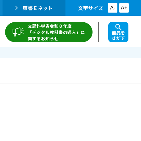
東書Ｅネット
文字サイズ
A-
A+
文部科学省令和８年度
「デジタル教科書の導入」に
商品を
さがす
関するお知らせ