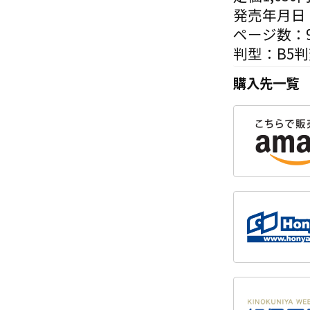
発売年月日：
ページ数：9
判型：B5
購入先一覧