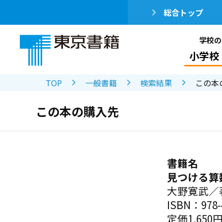
総合トップ
学校の
小学校
TOP
一般書籍
検索結果
この本
この本の購入先
書籍名
見つける算
大野寛武／
ISBN：978-4
定価1,650