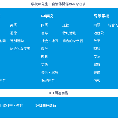
学校の先生・自治体関係のみなさま
校
中学校
高等学校
英語
国語
道徳
国語
総合
道徳
書写
特別活動
地歴公
地図
特別活動
社会・地図
総合的な学習
数学
総合的な学習
数学
理科
理科
英語
英語
家庭
技術・家庭
書道
体育
保健体育
情報
ICT関連商品
ル教科書・教材
評価関連商品