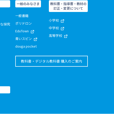
一般のみなさま
教科書・指導書・教材の
訂正・変更について
一般書籍
小学校
ポリドロン
的な探究
中学校
EduTown
高等学校
青いスピン
douga pocket
教科書・デジタル教科書 購入のご案内