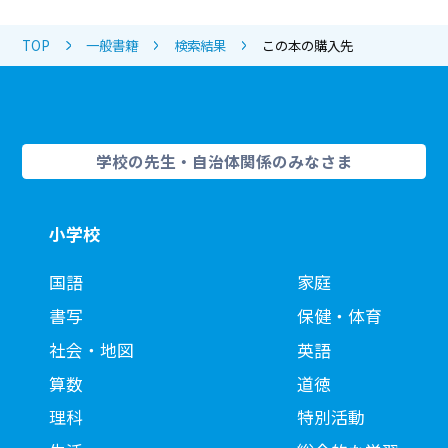
TOP
一般書籍
検索結果
この本の購入先
学校の先生・自治体関係のみなさま
小学校
国語
家庭
書写
保健・体育
社会・地図
英語
算数
道徳
理科
特別活動