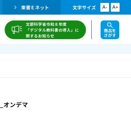
東書Ｅネット
文字サイズ
A-
A+
文部科学省令和８年度
「デジタル教科書の導入」に
商品を
さがす
関するお知らせ
…_オンデマ