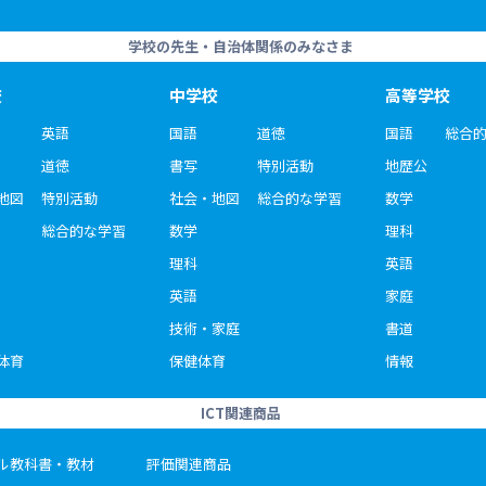
学校の先生・自治体関係のみなさま
校
中学校
高等学校
英語
国語
道徳
国語
総合
道徳
書写
特別活動
地歴公
地図
特別活動
社会・地図
総合的な学習
数学
総合的な学習
数学
理科
理科
英語
英語
家庭
技術・家庭
書道
体育
保健体育
情報
ICT関連商品
ル教科書・教材
評価関連商品