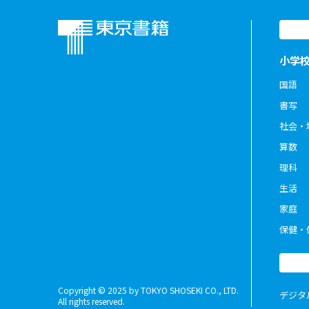
小学
国語
書写
社会・
算数
理科
生活
家庭
保健・
Copyright © 2025 by TOKYO SHOSEKI CO., LTD.
デジタ
All rights reserved.