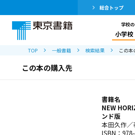
総合トップ
学校の
小学校
TOP
一般書籍
検索結果
この本
この本の購入先
書籍名
NEW HO
ンド版
本田久作／
ISBN：978-4