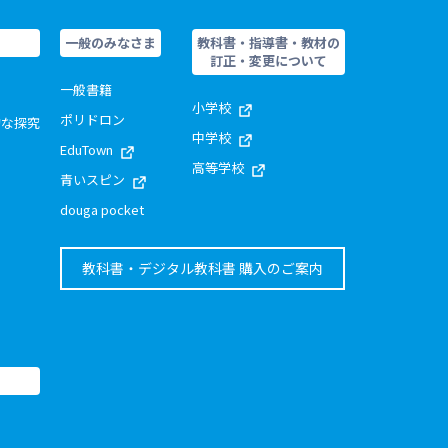
一般のみなさま
教科書・指導書・教材の
訂正・変更について
一般書籍
小学校
ポリドロン
的な探究
中学校
EduTown
高等学校
青いスピン
douga pocket
教科書・デジタル教科書 購入のご案内