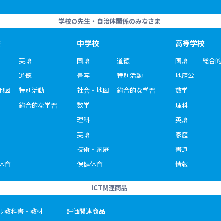
学校の先生・自治体関係のみなさま
校
中学校
高等学校
英語
国語
道徳
国語
総合
道徳
書写
特別活動
地歴公
地図
特別活動
社会・地図
総合的な学習
数学
総合的な学習
数学
理科
理科
英語
英語
家庭
技術・家庭
書道
体育
保健体育
情報
ICT関連商品
ル教科書・教材
評価関連商品