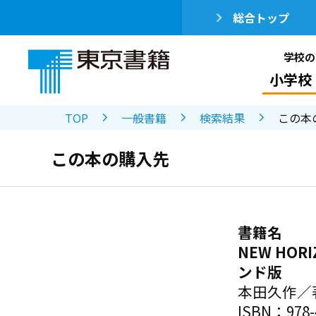
総合トップ
学校の
小学校
TOP
一般書籍
検索結果
この本
この本の購入先
書籍名
NEW HO
ンド版
本田久作／
ISBN：978-4