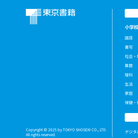
小学
国語
書写
社会・
算数
理科
生活
家庭
保健・
Copyright © 2025 by TOKYO SHOSEKI CO., LTD.
デジタ
All rights reserved.