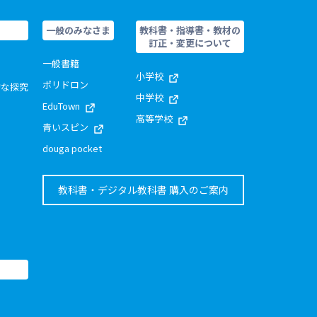
一般のみなさま
教科書・指導書・教材の
訂正・変更について
一般書籍
小学校
ポリドロン
的な探究
中学校
EduTown
高等学校
青いスピン
douga pocket
教科書・デジタル教科書 購入のご案内