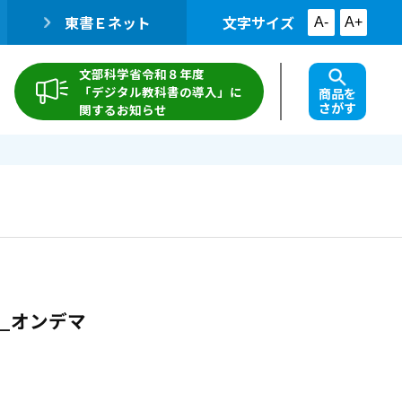
東書Ｅネット
文字サイズ
A-
A+
文部科学省令和８年度
「デジタル教科書の導入」に
商品を
さがす
関するお知らせ
…_オンデマ