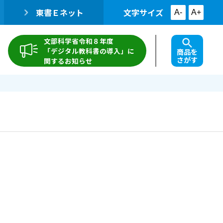
東書Ｅネット
文字サイズ
A-
A+
文部科学省令和８年度
「デジタル教科書の導入」に
商品を
さがす
関するお知らせ