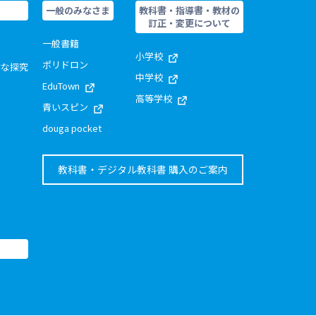
一般のみなさま
教科書・指導書・教材の
訂正・変更について
一般書籍
小学校
ポリドロン
的な探究
中学校
EduTown
高等学校
青いスピン
douga pocket
教科書・デジタル教科書 購入のご案内