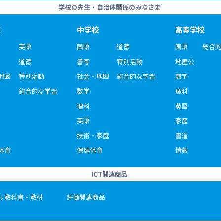
学校の先生・自治体関係のみなさま
校
中学校
高等学校
英語
国語
道徳
国語
総合
道徳
書写
特別活動
地歴公
地図
特別活動
社会・地図
総合的な学習
数学
総合的な学習
数学
理科
理科
英語
英語
家庭
技術・家庭
書道
体育
保健体育
情報
ICT関連商品
ル教科書・教材
評価関連商品