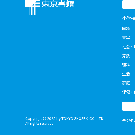
小学
国語
書写
社会・
算数
理科
生活
家庭
保健・
Copyright © 2025 by TOKYO SHOSEKI CO., LTD.
デジタ
All rights reserved.