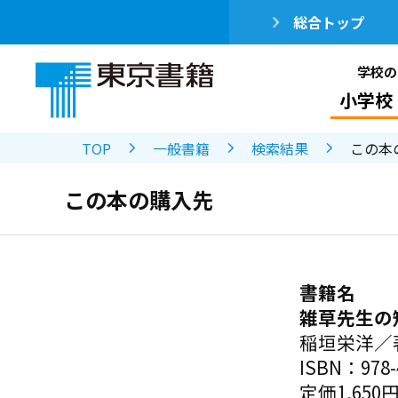
総合トップ
学校の
小学校
TOP
一般書籍
検索結果
この本
この本の購入先
書籍名
雑草先生の
稲垣栄洋／
ISBN：978-4
定価1,650