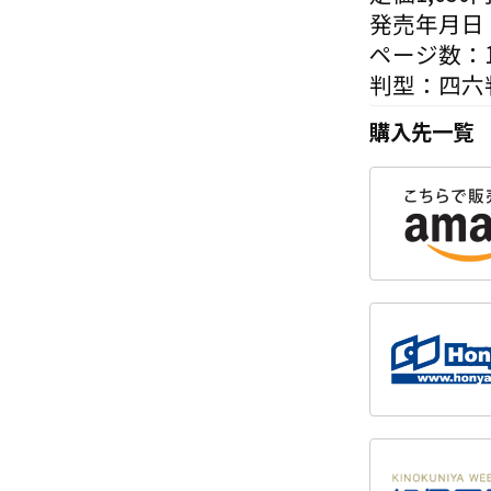
発売年月日：
ページ数：1
判型：四六
購入先一覧