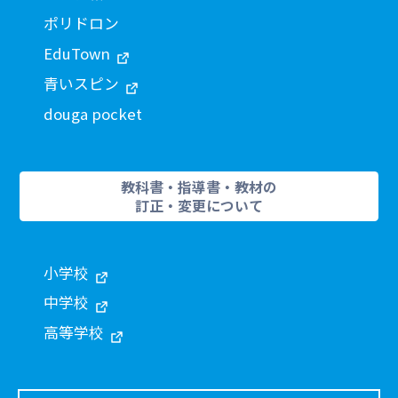
ポリドロン
EduTown
青いスピン
douga pocket
教科書・指導書・教材の
訂正・変更について
小学校
中学校
高等学校