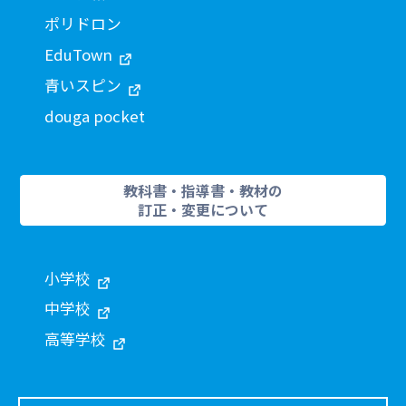
ポリドロン
EduTown
青いスピン
douga pocket
教科書・指導書・教材の
訂正・変更について
小学校
中学校
高等学校