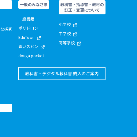
一般のみなさま
教科書・指導書・教材の
訂正・変更について
一般書籍
小学校
ポリドロン
的な探究
中学校
EduTown
高等学校
青いスピン
douga pocket
教科書・デジタル教科書 購入のご案内