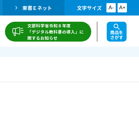
東書Ｅネット
文字サイズ
A-
A+
文部科学省令和８年度
「デジタル教科書の導入」に
商品を
さがす
関するお知らせ