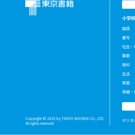
小学
国語
書写
社会・
算数
理科
生活
家庭
保健・
Copyright © 2025 by TOKYO SHOSEKI CO., LTD.
デジタ
All rights reserved.