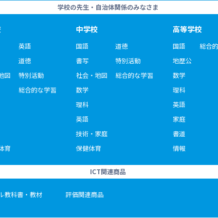
学校の先生・自治体関係のみなさま
校
中学校
高等学校
英語
国語
道徳
国語
総合
道徳
書写
特別活動
地歴公
地図
特別活動
社会・地図
総合的な学習
数学
総合的な学習
数学
理科
理科
英語
英語
家庭
技術・家庭
書道
体育
保健体育
情報
ICT関連商品
ル教科書・教材
評価関連商品