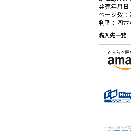
発売年月日：
ページ数：2
判型：四六
購入先一覧