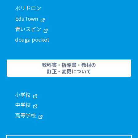
ポリドロン
EduTown
青いスピン
douga pocket
教科書・指導書・教材の
訂正・変更について
小学校
中学校
高等学校