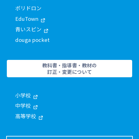
ポリドロン
EduTown
青いスピン
douga pocket
教科書・指導書・教材の
訂正・変更について
小学校
中学校
高等学校