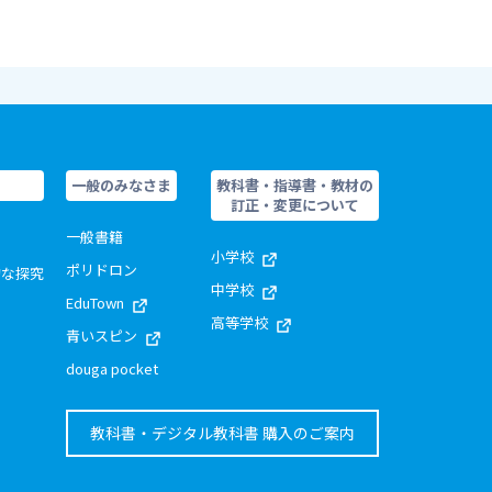
一般のみなさま
教科書・指導書・教材の
訂正・変更について
一般書籍
小学校
ポリドロン
的な探究
中学校
EduTown
高等学校
青いスピン
douga pocket
教科書・デジタル教科書 購入のご案内