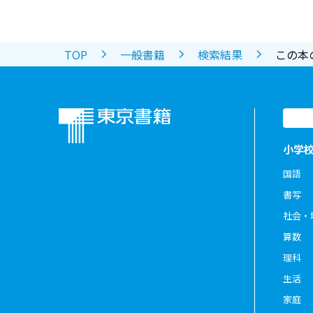
TOP
一般書籍
検索結果
この本
小学
国語
書写
社会・
算数
理科
生活
家庭