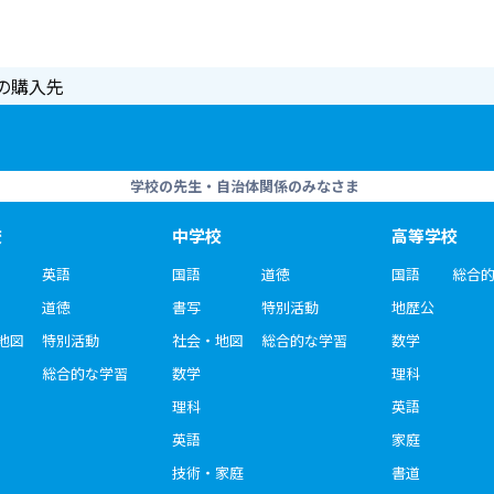
の購入先
学校の先生・自治体関係のみなさま
校
中学校
高等学校
英語
国語
道徳
国語
総合
道徳
書写
特別活動
地歴公
地図
特別活動
社会・地図
総合的な学習
数学
総合的な学習
数学
理科
理科
英語
英語
家庭
技術・家庭
書道