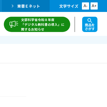
東書Ｅネット
文字サイズ
A-
A+
文部科学省令和８年度
「デジタル教科書の導入」に
商品を
さがす
関するお知らせ