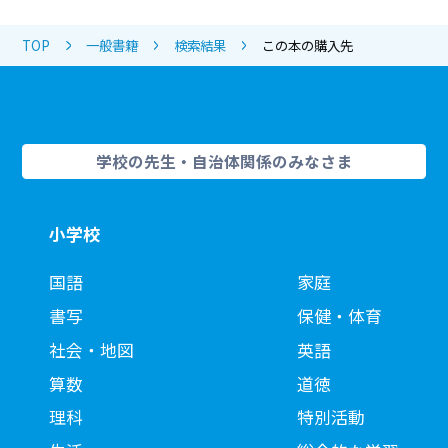
TOP
一般書籍
検索結果
この本の購入先
学校の先生・自治体関係のみなさま
小学校
国語
家庭
書写
保健・体育
社会・地図
英語
算数
道徳
理科
特別活動