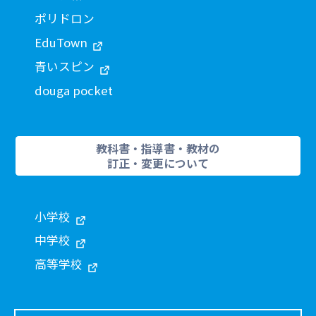
ポリドロン
EduTown
青いスピン
douga pocket
教科書・指導書・教材の
訂正・変更について
小学校
中学校
高等学校