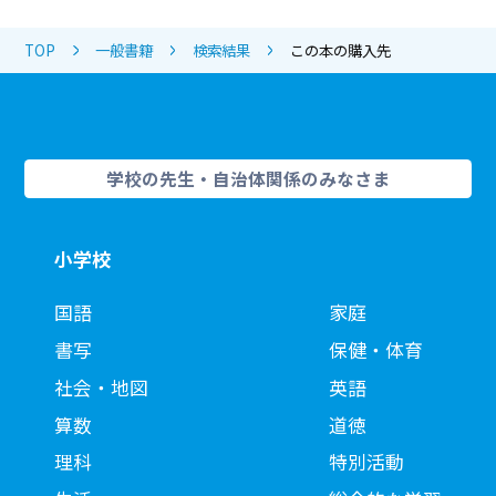
TOP
一般書籍
検索結果
この本の購入先
学校の先生・自治体関係のみなさま
小学校
国語
家庭
書写
保健・体育
社会・地図
英語
算数
道徳
理科
特別活動