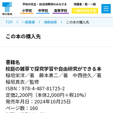
学校の先生・自治体関係のみなさま
保護者・塾・一般
小学校
中学校
高等学校
一般のみなさま
TOP
一般書籍
検索結果
この本の購入先
この本の購入先
書籍名
校庭の雑草で探究学習や自由研究ができる本
稲垣栄洋／著 藤本勇二／著 中西徳久／著
稲垣真衣／監修
ISBN：978-4-487-81725-2
定価2,200円（本体2,000円＋税10%）
発売年月日：2024年10月25日
ページ数：160