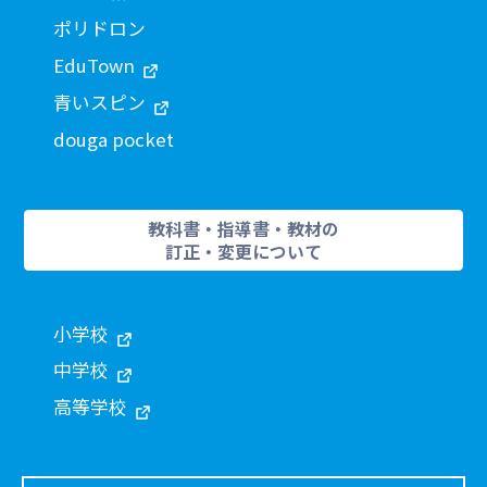
ポリドロン
EduTown
青いスピン
douga pocket
教科書・指導書・教材の
訂正・変更について
小学校
中学校
高等学校