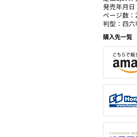
発売年月日：
ページ数：2
判型：四六
購入先一覧