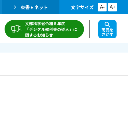
東書Ｅネット
文字サイズ
A-
A+
文部科学省令和８年度
「デジタル教科書の導入」に
商品を
さがす
関するお知らせ