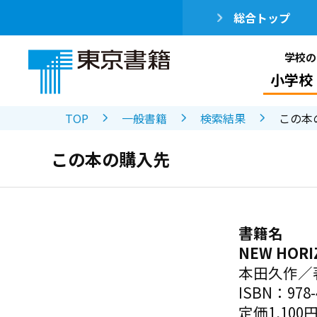
総合トップ
学校の
小学校
TOP
一般書籍
検索結果
この本
この本の購入先
書籍名
NEW HO
本田久作／
ISBN：978-4
定価1,100