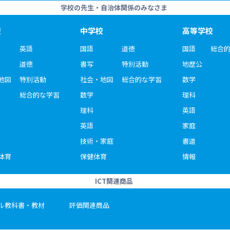
学校の先生・自治体関係のみなさま
校
中学校
高等学校
英語
国語
道徳
国語
総合
道徳
書写
特別活動
地歴公
地図
特別活動
社会・地図
総合的な学習
数学
総合的な学習
数学
理科
理科
英語
英語
家庭
技術・家庭
書道
体育
保健体育
情報
ICT関連商品
ル教科書・教材
評価関連商品