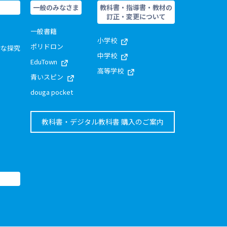
一般のみなさま
教科書・指導書・教材の
訂正・変更について
一般書籍
小学校
ポリドロン
的な探究
中学校
EduTown
高等学校
青いスピン
douga pocket
教科書・デジタル教科書 購入のご案内