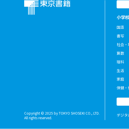
小学
国語
書写
社会・
算数
理科
生活
家庭
保健・
Copyright © 2025 by TOKYO SHOSEKI CO., LTD.
デジタ
All rights reserved.