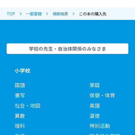
TOP
一般書籍
検索結果
この本の購入先
学校の先生・自治体関係のみなさま
小学校
国語
家庭
書写
保健・体育
社会・地図
英語
算数
道徳
理科
特別活動