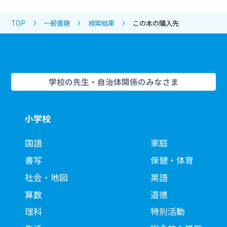
TOP
一般書籍
検索結果
この本の購入先
学校の先生・自治体関係のみなさま
小学校
国語
家庭
書写
保健・体育
社会・地図
英語
算数
道徳
理科
特別活動