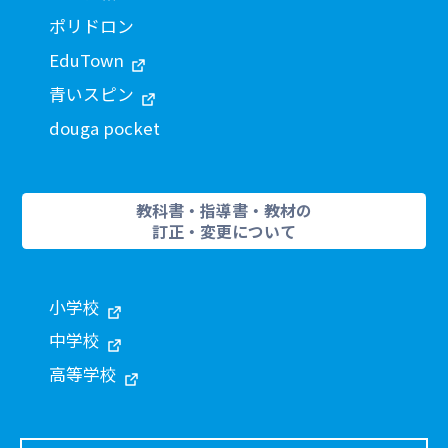
ポリドロン
EduTown
青いスピン
douga pocket
教科書・指導書・教材の
訂正・変更について
小学校
中学校
高等学校