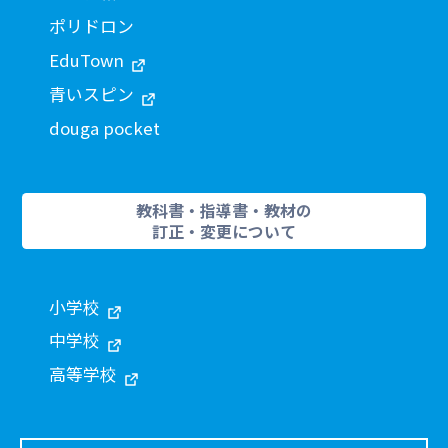
ポリドロン
EduTown
青いスピン
douga pocket
教科書・指導書・教材の
訂正・変更について
小学校
中学校
高等学校