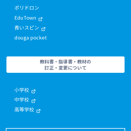
ポリドロン
EduTown
青いスピン
douga pocket
教科書・指導書・教材の
訂正・変更について
小学校
中学校
高等学校