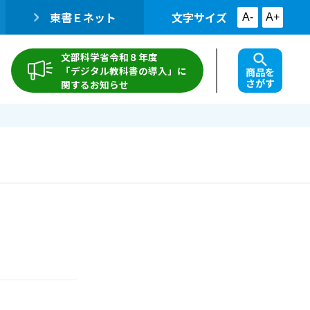
東書Ｅネット
文字サイズ
A-
A+
文部科学省令和８年度
「デジタル教科書の導入」に
商品を
さがす
関するお知らせ