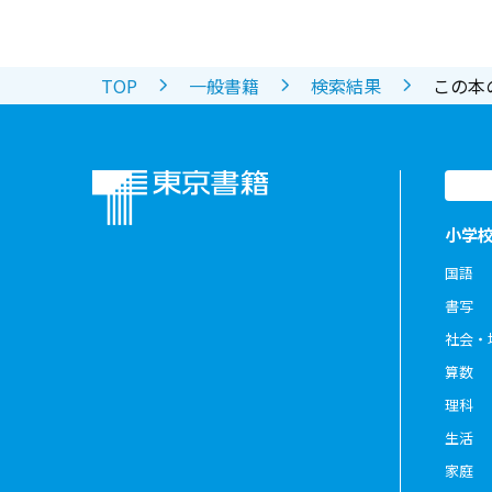
TOP
一般書籍
検索結果
この本
小学
国語
書写
社会・
算数
理科
生活
家庭