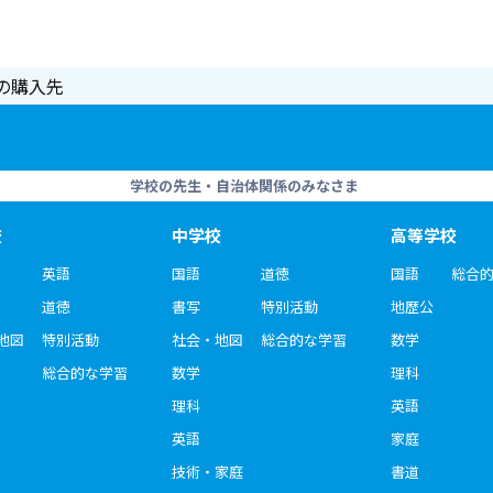
の購入先
学校の先生・自治体関係のみなさま
校
中学校
高等学校
英語
国語
道徳
国語
総合
道徳
書写
特別活動
地歴公
地図
特別活動
社会・地図
総合的な学習
数学
総合的な学習
数学
理科
理科
英語
英語
家庭
技術・家庭
書道