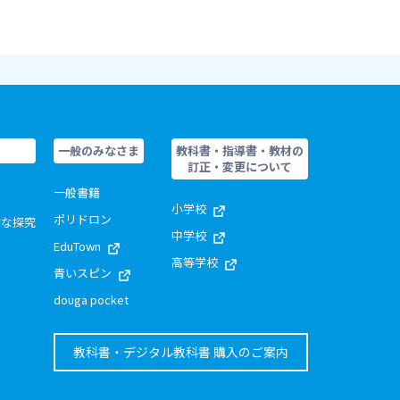
一般のみなさま
教科書・指導書・教材の
訂正・変更について
一般書籍
小学校
ポリドロン
的な探究
中学校
EduTown
高等学校
青いスピン
douga pocket
教科書・デジタル教科書 購入のご案内