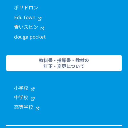
ポリドロン
EduTown
青いスピン
douga pocket
教科書・指導書・教材の
訂正・変更について
小学校
中学校
高等学校