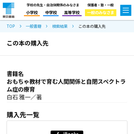
学校の先生・自治体関係のみなさま
保護者・塾・一般
小学校
中学校
高等学校
一般のみなさま
TOP
一般書籍
検索結果
この本の購入先
この本の購入先
書籍名
おもちゃ教材で育む人間関係と自閉スペクトラ
ム症の療育
白石 雅一／著
購入先一覧