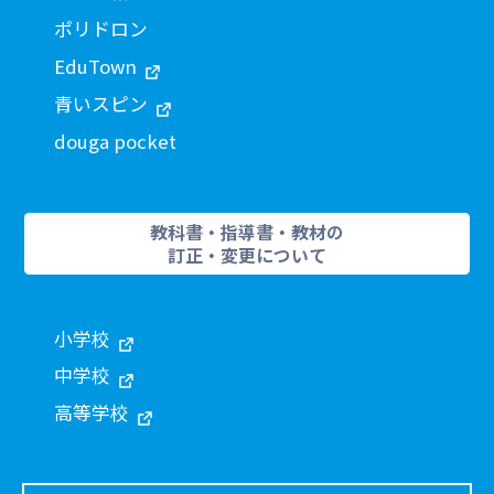
ポリドロン
EduTown
青いスピン
douga pocket
教科書・指導書・教材の
訂正・変更について
小学校
中学校
高等学校