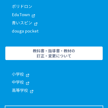
ポリドロン
EduTown
青いスピン
douga pocket
教科書・指導書・教材の
訂正・変更について
小学校
中学校
高等学校