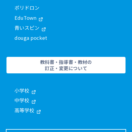
ポリドロン
EduTown
青いスピン
douga pocket
教科書・指導書・教材の
訂正・変更について
小学校
中学校
高等学校