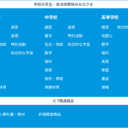
学校の先生・自治体関係のみなさま
校
中学校
高等学校
英語
国語
道徳
国語
総合
道徳
書写
特別活動
地歴公
地図
特別活動
社会・地図
総合的な学習
数学
総合的な学習
数学
理科
理科
英語
英語
家庭
技術・家庭
書道
体育
保健体育
情報
ICT関連商品
ル教科書・教材
評価関連商品