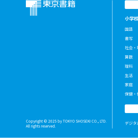
小学
国語
書写
社会・
算数
理科
生活
家庭
保健・
Copyright © 2025 by TOKYO SHOSEKI CO., LTD.
デジタ
All rights reserved.