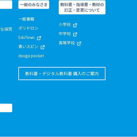
一般のみなさま
教科書・指導書・教材の
訂正・変更について
一般書籍
小学校
ポリドロン
的な探究
中学校
EduTown
高等学校
青いスピン
douga pocket
教科書・デジタル教科書 購入のご案内