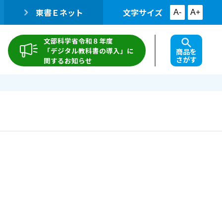
東書Ｅネット
文字サイズ
A-
A+
文部科学省令和８年度
「デジタル教科書の導入」に
商品を
さがす
関するお知らせ