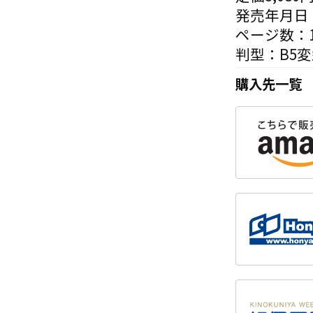
発売年月日：
ページ数：1
判型：B5変
購入先一覧