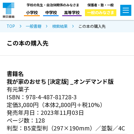
学校の先生・自治体関係のみなさま
保護者・塾・一般
小学校
中学校
高等学校
一般のみなさま
TOP
一般書籍
検索結果
この本の購入先
この本の購入先
書籍名
我が家のおせち [決定版] _オンデマンド版
有元葉子
ISBN：978-4-487-81728-3
定価3,080円（本体2,800円＋税10%）
発売年月日：2023年11月03日
ページ数：128
判型：B5変型判（297×190mm）／並製／4C