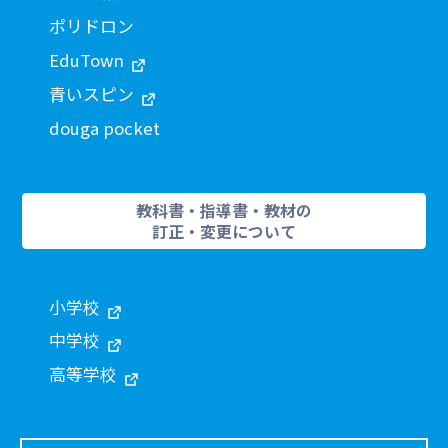
ポリドロン
EduTown
青いスピン
douga pocket
教科書・指導書・教材の
訂正・変更について
小学校
中学校
高等学校